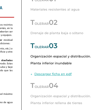
OLERAR
Materiales resistentes al agua
T
02
OLERAR
Drenaje de planta baja o sótano
T
03
OLERAR
Organización espacial y distribución.
Planta inferior inundable
↓
Descargar ficha en pdf
T
04
OLERAR
Organización espacial y distribución.
Planta inferior rellena de tierras