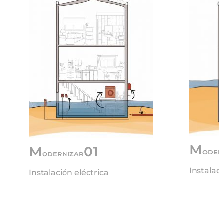
M
M
01
ODE
ODERNIZAR
Instala
Instalación eléctrica