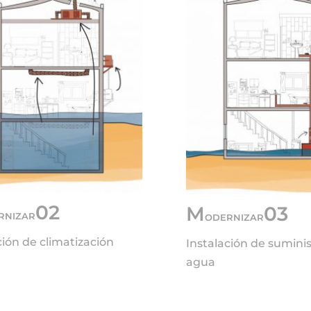
02
M
03
RNIZAR
ODERNIZAR
ción de climatización
Instalación de sumini
agua